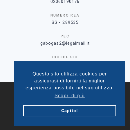
02060190176
NUMERO REA
BS - 289535
PEC
gabogas2@legalmail.it
CODICE SDI
MZO2A0U
Questo sito utilizza cookies per
assicurasi di fornirti la miglior
esperienza possibile nel suo utilizzo.
©
2026
GABOGAS 2 SRL
Privacy policy
Scopri di più
Powered by
Enterprise s.r.l.
Capito!
Contributi sui pannelli solari Condino
Contributi sui pannelli solari Faedo