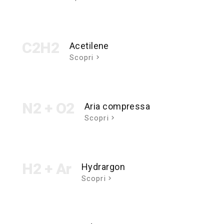
C2H2
Acetilene
Scopri
N2 + O2
Aria compressa
Scopri
H2 + Ar
Hydrargon
Scopri